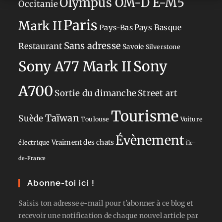
Olympus OM-D E-M5
Occitanie
Paris
Mark II
Pays-Bas
Pays Basque
Sans adresse
Restaurant
Savoie
Silverstone
Sony
Sony A77 Mark II
A700
Sortie du dimanche
Street art
Tourisme
Taïwan
Suède
Toulouse
Voiture
Évènement
Vraiment des chats
électrique
Île-
de-France
Abonne-toi ici !
Saisis ton adresse e-mail pour t'abonner à ce blog et
recevoir une notification de chaque nouvel article par