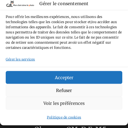
Gérer le consentement
Attribution - Pas d'Utilisation Commerciale -
Pas de Modification 4.0 International
.
Pour offrir les meilleures expériences, nous utilisons des
technologies telles que les cookies pour stocker et/ou accéder aux
Fondé(e) sur une œuvre de
https://mcalp.fr
.
informations des appareils. Le fait de consentir à ces technologies
nous permettra de traiter des données telles que le comportement de
navigation ou les ID uniques sur ce site. Le fait de ne pas consentir
ou de retirer son consentement peut avoir un effet négatif sur
certaines caractéristiques et fonctions.
Gérer les services
Tags
Aimez-vous bordel
Allemagne
Ailleurs
Accepter
Andorre
Anti tourisme
Chat
Bar
Belgique
Burger
Refuser
perché
Circuit
Danemark
Espagne
Feria
GT
Voir les préférences
Japon
Journées
Academy
Hauts-de-France
Hébergement
Norvège
Politique de cookies
La Défense
du patrimoine
Normandie