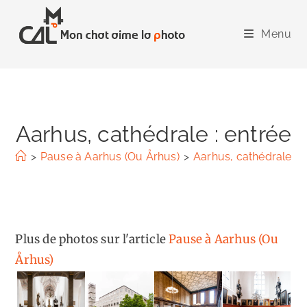
Skip
to
Menu
content
Aarhus, cathédrale : entrée
>
Pause à Aarhus (Ou Århus)
>
Aarhus, cathédrale : e
Plus de photos sur l'article
Pause à Aarhus (Ou
Århus)