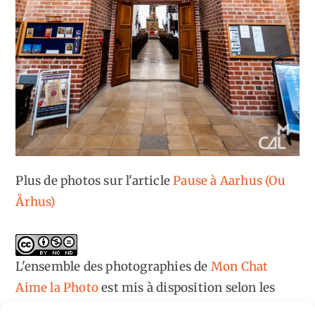
Plus de photos sur l'article
Pause à Aarhus (Ou
Århus)
L'ensemble des photographies
de
Mon Chat
Aime la Photo
est mis à disposition selon les
termes de la
licence Creative Commons