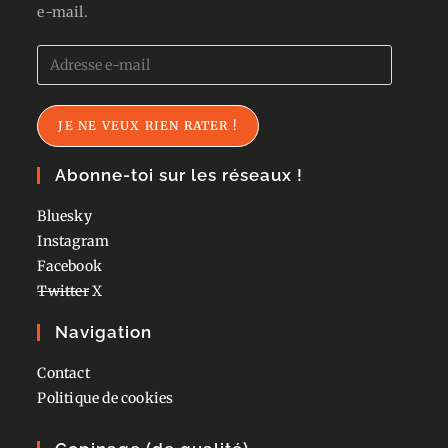
e-mail.
Adresse
e-
mail
JE NE VEUX RIEN RATER !
Abonne-toi sur les réseaux !
Bluesky
Instagram
Facebook
Twitter
X
Navigation
Contact
Politique de cookies