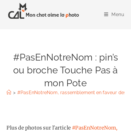
Skip
to
Menu
content
#PasEnNotreNom : pin’s
ou broche Touche Pas à
mon Pote
>
#PasEnNotreNom, rassemblement en faveur des mig
Plus de photos sur l'article
#PasEnNotreNom,