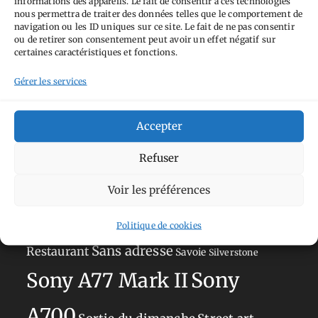
informations des appareils. Le fait de consentir à ces technologies
nous permettra de traiter des données telles que le comportement de
Tags
navigation ou les ID uniques sur ce site. Le fait de ne pas consentir
ou de retirer son consentement peut avoir un effet négatif sur
certaines caractéristiques et fonctions.
Aimez-vous bordel
Allemagne
Ailleurs
Andorre
Anti tourisme
Gérer les services
Chat
Bar
Belgique
Burger
perché
Circuit
Danemark
Espagne
Feria
GT
Accepter
Japon
Journées
Academy
Hauts-de-France
Hébergement
Refuser
Norvège
La Défense
du patrimoine
Normandie
Olympus OM-D E-M5
Voir les préférences
Occitanie
Paris
Mark II
Pays-Bas
Pays Basque
Politique de cookies
Sans adresse
Restaurant
Savoie
Silverstone
Sony
Sony A77 Mark II
A700