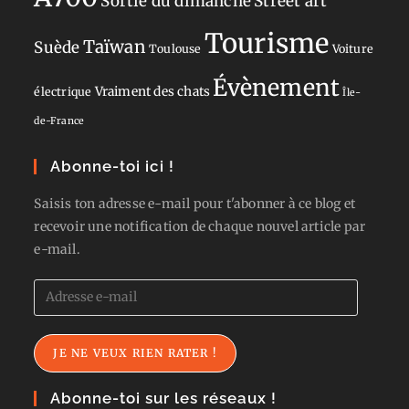
Sortie du dimanche
Street art
Tourisme
Taïwan
Suède
Toulouse
Voiture
Évènement
Vraiment des chats
électrique
Île-
de-France
Abonne-toi ici !
Saisis ton adresse e-mail pour t'abonner à ce blog et
recevoir une notification de chaque nouvel article par
e-mail.
Adresse
e-
mail
JE NE VEUX RIEN RATER !
Abonne-toi sur les réseaux !