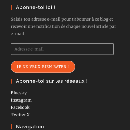
Abonne-toi ici !
Saisis ton adresse e-mail pour t'abonner à ce blog et
recevoir une notification de chaque nouvel article par
e-mail.
Adresse
e-
mail
JE NE VEUX RIEN RATER !
Abonne-toi sur les réseaux !
Bluesky
Instagram
Facebook
Twitter
X
Navigation