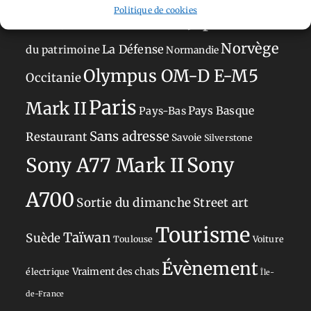
Politique de cookies
Japon
Journées
Academy
Hauts-de-France
Hébergement
Norvège
La Défense
du patrimoine
Normandie
Olympus OM-D E-M5
Occitanie
Paris
Mark II
Pays-Bas
Pays Basque
Sans adresse
Restaurant
Savoie
Silverstone
Sony
Sony A77 Mark II
A700
Sortie du dimanche
Street art
Tourisme
Taïwan
Suède
Toulouse
Voiture
Évènement
Vraiment des chats
électrique
Île-
de-France