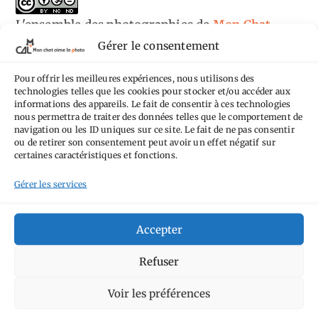
L'ensemble des photographies
de
Mon Chat
Gérer le consentement
Aime la Photo
est mis à disposition selon les
termes de la
licence Creative Commons
Pour offrir les meilleures expériences, nous utilisons des
Attribution - Pas d'Utilisation Commerciale -
technologies telles que les cookies pour stocker et/ou accéder aux
informations des appareils. Le fait de consentir à ces technologies
Pas de Modification 4.0 International
.
nous permettra de traiter des données telles que le comportement de
Fondé(e) sur une œuvre de
https://mcalp.fr
.
navigation ou les ID uniques sur ce site. Le fait de ne pas consentir
ou de retirer son consentement peut avoir un effet négatif sur
certaines caractéristiques et fonctions.
Gérer les services
Accepter
Tags
Refuser
Aimez-vous bordel
Allemagne
Ailleurs
Andorre
Anti tourisme
Chat
Bar
Belgique
Burger
Voir les préférences
perché
Circuit
Danemark
Espagne
Feria
GT