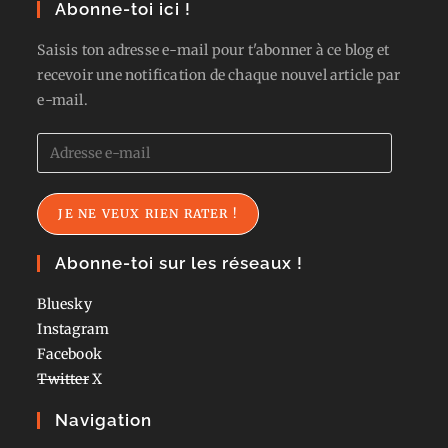
Abonne-toi ici !
Saisis ton adresse e-mail pour t'abonner à ce blog et
recevoir une notification de chaque nouvel article par
e-mail.
Adresse
e-
mail
JE NE VEUX RIEN RATER !
Abonne-toi sur les réseaux !
Bluesky
Instagram
Facebook
Twitter
X
Navigation