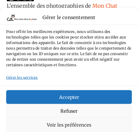
L'ensemble des photographies
de
Mon Chat
Aime la Photo
est mis à disposition selon les
Gérer le consentement
termes de la
licence Creative Commons
Pour offrir les meilleures expériences, nous utilisons des
Attribution - Pas d'Utilisation Commerciale -
technologies telles que les cookies pour stocker et/ou accéder aux
Pas de Modification 4.0 International
.
informations des appareils. Le fait de consentir à ces technologies
nous permettra de traiter des données telles que le comportement de
Fondé(e) sur une œuvre de
https://mcalp.fr
.
navigation ou les ID uniques sur ce site. Le fait de ne pas consentir
ou de retirer son consentement peut avoir un effet négatif sur
certaines caractéristiques et fonctions.
Gérer les services
Tags
Accepter
Aimez-vous bordel
Allemagne
Ailleurs
Refuser
Andorre
Anti tourisme
Chat
Bar
Belgique
Burger
Voir les préférences
perché
Circuit
Danemark
Espagne
Feria
GT