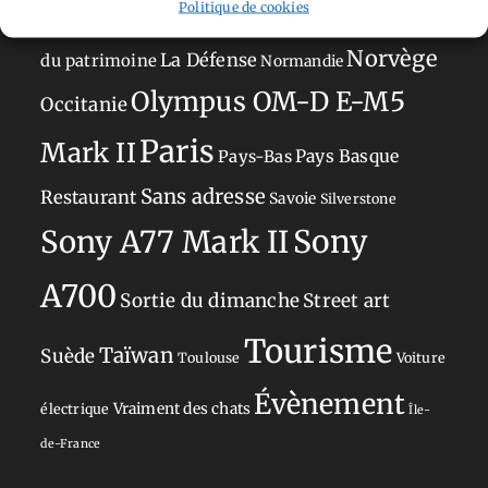
Politique de cookies
Japon
Journées
Academy
Hauts-de-France
Hébergement
Norvège
La Défense
du patrimoine
Normandie
Olympus OM-D E-M5
Occitanie
Paris
Mark II
Pays-Bas
Pays Basque
Sans adresse
Restaurant
Savoie
Silverstone
Sony
Sony A77 Mark II
A700
Sortie du dimanche
Street art
Tourisme
Taïwan
Suède
Toulouse
Voiture
Évènement
Vraiment des chats
électrique
Île-
de-France