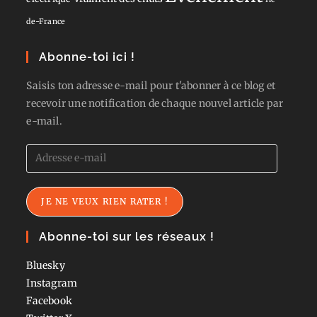
de-France
Abonne-toi ici !
Saisis ton adresse e-mail pour t'abonner à ce blog et
recevoir une notification de chaque nouvel article par
e-mail.
Adresse
e-
mail
JE NE VEUX RIEN RATER !
Abonne-toi sur les réseaux !
Bluesky
Instagram
Facebook