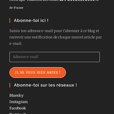
de-France
Abonne-toi ici !
Saisis ton adresse e-mail pour t'abonner à ce blog et
recevoir une notification de chaque nouvel article par
e-mail.
Adresse
e-
mail
JE NE VEUX RIEN RATER !
Abonne-toi sur les réseaux !
Bluesky
Instagram
Facebook