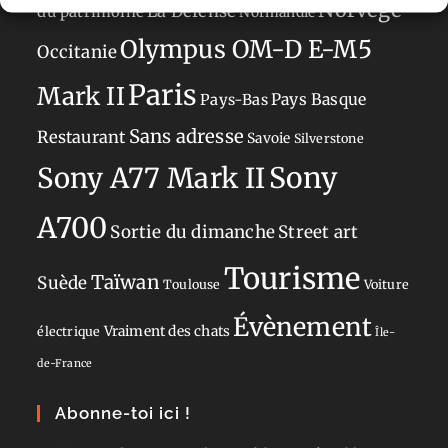
Norvège
La Défense
du patrimoine
Normandie
Olympus OM-D E-M5
Occitanie
Paris
Mark II
Pays-Bas
Pays Basque
Sans adresse
Restaurant
Savoie
Silverstone
Sony
Sony A77 Mark II
A700
Sortie du dimanche
Street art
Tourisme
Taïwan
Suède
Toulouse
Voiture
Évènement
Vraiment des chats
électrique
Île-
de-France
Abonne-toi ici !