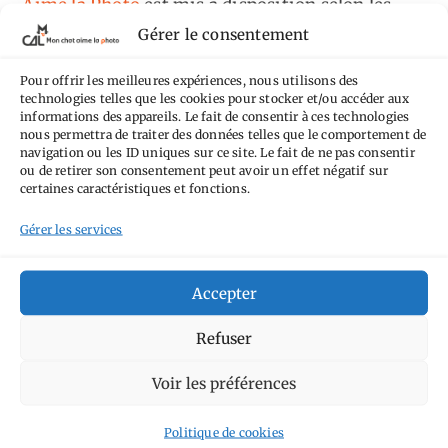
Aime la Photo
est mis à disposition selon les
Gérer le consentement
termes de la
licence Creative Commons
Attribution - Pas d'Utilisation Commerciale -
Pour offrir les meilleures expériences, nous utilisons des
Pas de Modification 4.0 International
.
technologies telles que les cookies pour stocker et/ou accéder aux
informations des appareils. Le fait de consentir à ces technologies
Fondé(e) sur une œuvre de
https://mcalp.fr
.
nous permettra de traiter des données telles que le comportement de
navigation ou les ID uniques sur ce site. Le fait de ne pas consentir
ou de retirer son consentement peut avoir un effet négatif sur
certaines caractéristiques et fonctions.
Gérer les services
Tags
Accepter
Aimez-vous bordel
Allemagne
Ailleurs
Andorre
Refuser
Anti tourisme
Chat
Bar
Belgique
Burger
perché
Circuit
Danemark
Voir les préférences
Espagne
Feria
GT
Japon
Journées
Academy
Hauts-de-France
Hébergement
Politique de cookies