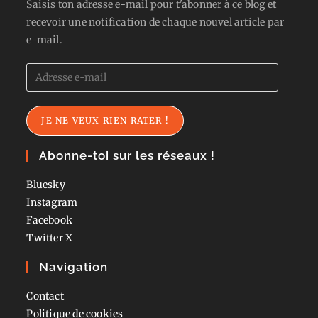
Saisis ton adresse e-mail pour t'abonner à ce blog et
recevoir une notification de chaque nouvel article par
e-mail.
Adresse
e-
mail
JE NE VEUX RIEN RATER !
Abonne-toi sur les réseaux !
Bluesky
Instagram
Facebook
Twitter
X
Navigation
Contact
Politique de cookies