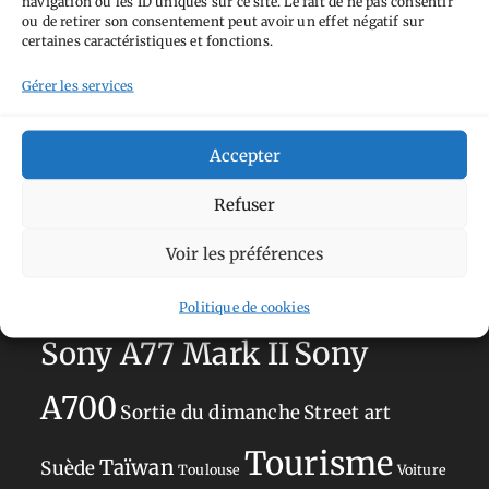
navigation ou les ID uniques sur ce site. Le fait de ne pas consentir
Aimez-vous bordel
Allemagne
Ailleurs
Andorre
ou de retirer son consentement peut avoir un effet négatif sur
certaines caractéristiques et fonctions.
Anti tourisme
Chat
Bar
Belgique
Burger
perché
Circuit
Danemark
Gérer les services
Espagne
Feria
GT
Japon
Journées
Academy
Hauts-de-France
Hébergement
Accepter
Norvège
La Défense
du patrimoine
Normandie
Refuser
Olympus OM-D E-M5
Occitanie
Voir les préférences
Paris
Mark II
Pays-Bas
Pays Basque
Sans adresse
Restaurant
Politique de cookies
Savoie
Silverstone
Sony
Sony A77 Mark II
A700
Sortie du dimanche
Street art
Tourisme
Taïwan
Suède
Toulouse
Voiture