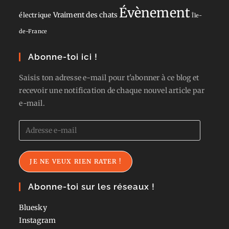
Évènement
Vraiment des chats
électrique
Île-
de-France
Abonne-toi ici !
Saisis ton adresse e-mail pour t'abonner à ce blog et
recevoir une notification de chaque nouvel article par
e-mail.
Adresse
e-
mail
JE NE VEUX RIEN RATER !
Abonne-toi sur les réseaux !
Bluesky
Instagram