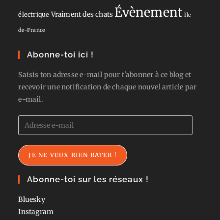
Évènement
Vraiment des chats
électrique
Île-
de-France
Abonne-toi ici !
Saisis ton adresse e-mail pour t'abonner à ce blog et
recevoir une notification de chaque nouvel article par
e-mail.
Adresse
e-
mail
JE NE VEUX RIEN RATER !
Abonne-toi sur les réseaux !
Bluesky
Instagram