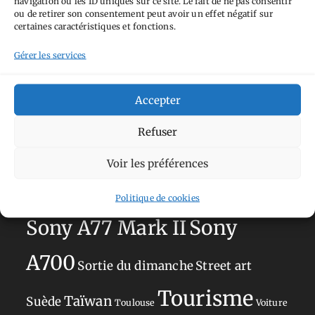
navigation ou les ID uniques sur ce site. Le fait de ne pas consentir
Aimez-vous bordel
Allemagne
Ailleurs
Andorre
ou de retirer son consentement peut avoir un effet négatif sur
certaines caractéristiques et fonctions.
Anti tourisme
Chat
Bar
Belgique
Burger
perché
Circuit
Danemark
Gérer les services
Espagne
Feria
GT
Japon
Journées
Academy
Hauts-de-France
Hébergement
Accepter
Norvège
La Défense
du patrimoine
Normandie
Refuser
Olympus OM-D E-M5
Occitanie
Voir les préférences
Paris
Mark II
Pays-Bas
Pays Basque
Sans adresse
Restaurant
Politique de cookies
Savoie
Silverstone
Sony
Sony A77 Mark II
A700
Sortie du dimanche
Street art
Tourisme
Taïwan
Suède
Toulouse
Voiture