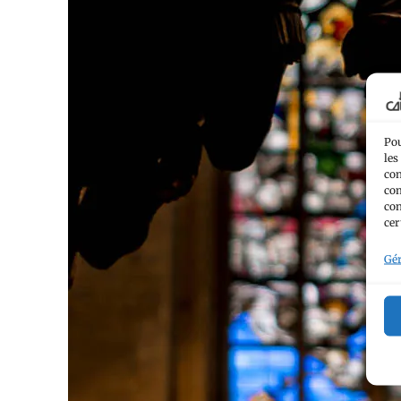
Pou
les
con
com
con
cer
Gér