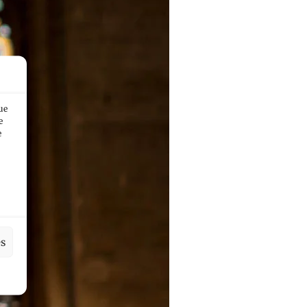
ue
e
e
es