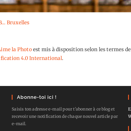
B… Bruxelles
ime la Photo
est mis à disposition selon les termes de
fication 4.0 International
.
Abonne-toi ici !
Saisis ton adresse e-mail pour t'abonner à ce blog et
E
recevoir une notification de chaque nouvel article par
W
e-mail.