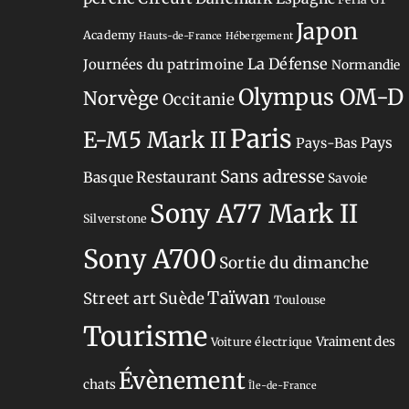
Japon
Academy
Hauts-de-France
Hébergement
La Défense
Journées du patrimoine
Normandie
Olympus OM-D
Norvège
Occitanie
Paris
E-M5 Mark II
Pays-Bas
Pays
Sans adresse
Restaurant
Basque
Savoie
Sony A77 Mark II
Silverstone
Sony A700
Sortie du dimanche
Taïwan
Street art
Suède
Toulouse
Tourisme
Vraiment des
Voiture électrique
Évènement
chats
Île-de-France