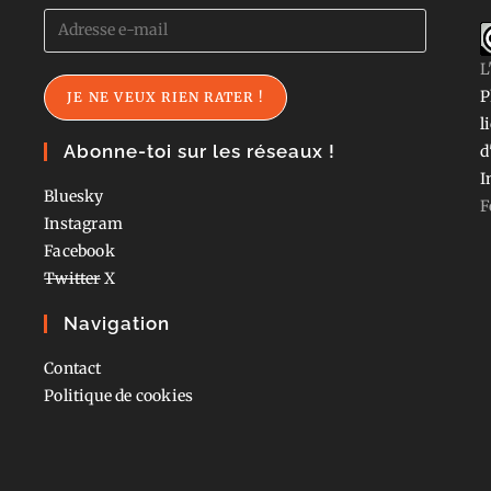
Adresse
e-
L
mail
P
JE NE VEUX RIEN RATER !
l
Abonne-toi sur les réseaux !
d
I
Bluesky
F
Instagram
Facebook
Twitter
X
Navigation
Contact
Politique de cookies