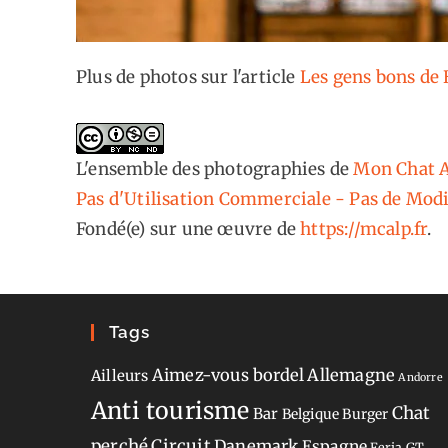
Plus de photos sur l'article
Les gens bons de 
L'ensemble des photographies
de
Mon Chat A
Pas d'Utilisation Commerciale - Pas de Modi
Fondé(e) sur une œuvre de
https://mcalp.fr
.
Tags
Aimez-vous bordel
Allemagne
Ailleurs
Andorre
Anti tourisme
Chat
Bar
Belgique
Burger
perché
Circuit
Danemark
Espagne
Feria
GT