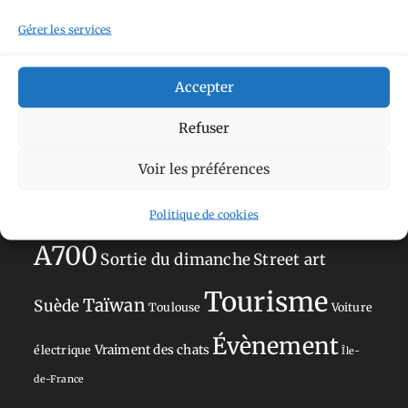
Japon
Journées
Academy
Hauts-de-France
Hébergement
Gérer les services
Norvège
La Défense
du patrimoine
Normandie
Accepter
Olympus OM-D E-M5
Occitanie
Refuser
Paris
Mark II
Pays-Bas
Pays Basque
Voir les préférences
Sans adresse
Restaurant
Savoie
Silverstone
Sony
Sony A77 Mark II
Politique de cookies
A700
Sortie du dimanche
Street art
Tourisme
Taïwan
Suède
Toulouse
Voiture
Évènement
Vraiment des chats
électrique
Île-
de-France