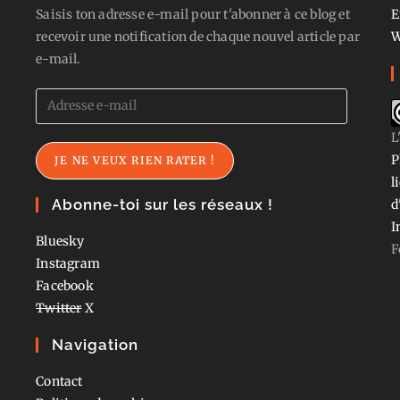
Saisis ton adresse e-mail pour t'abonner à ce blog et
E
recevoir une notification de chaque nouvel article par
W
e-mail.
Adresse
e-
L
mail
P
JE NE VEUX RIEN RATER !
l
Abonne-toi sur les réseaux !
d
I
Bluesky
F
Instagram
Facebook
Twitter
X
Navigation
Contact