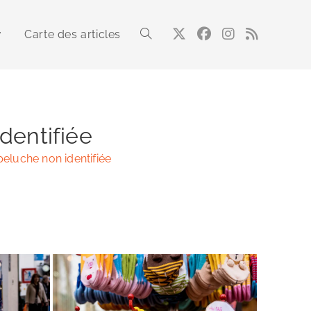
Carte des articles
Toggle
website
dentifiée
peluche non identifiée
search