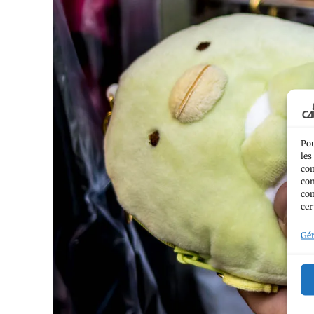
Pou
les
con
com
con
cer
Gér