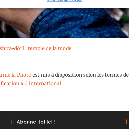
hita-dōri : temple de la mode
ime la Photo
est mis à disposition selon les termes de
fication 4.0 International
.
Abonne-toi ici !