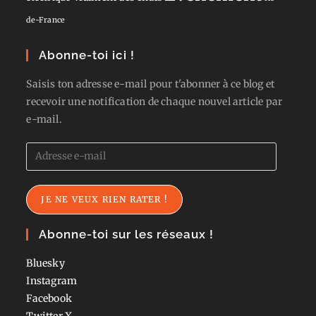
de-France
Abonne-toi ici !
Saisis ton adresse e-mail pour t'abonner à ce blog et
recevoir une notification de chaque nouvel article par
e-mail.
Adresse
e-
mail
JE NE VEUX RIEN RATER !
Abonne-toi sur les réseaux !
Bluesky
Instagram
Facebook
Twitter
X