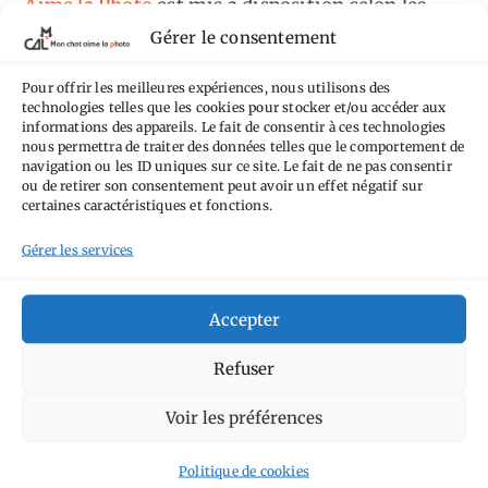
Aime la Photo
est mis à disposition selon les
Gérer le consentement
termes de la
licence Creative Commons
Attribution - Pas d'Utilisation Commerciale -
Pour offrir les meilleures expériences, nous utilisons des
Pas de Modification 4.0 International
.
technologies telles que les cookies pour stocker et/ou accéder aux
informations des appareils. Le fait de consentir à ces technologies
Fondé(e) sur une œuvre de
https://mcalp.fr
.
nous permettra de traiter des données telles que le comportement de
navigation ou les ID uniques sur ce site. Le fait de ne pas consentir
ou de retirer son consentement peut avoir un effet négatif sur
certaines caractéristiques et fonctions.
Gérer les services
Tags
Accepter
Aimez-vous bordel
Allemagne
Ailleurs
Andorre
Refuser
Anti tourisme
Chat
Bar
Belgique
Burger
perché
Circuit
Danemark
Voir les préférences
Espagne
Feria
GT
Japon
Journées
Academy
Hauts-de-France
Hébergement
Politique de cookies