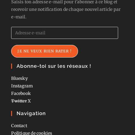
Saisis ton adresse e-mail pour t'abonner à ce blog et
recevoir une notification de chaque nouvel article par
e-mail.
Adresse
e-
mail
JE NE VEUX RIEN RATER !
Abonne-toi sur les réseaux !
Bluesky
Instagram
Facebook
Twitter
X
Navigation
Contact
Politique de cookies