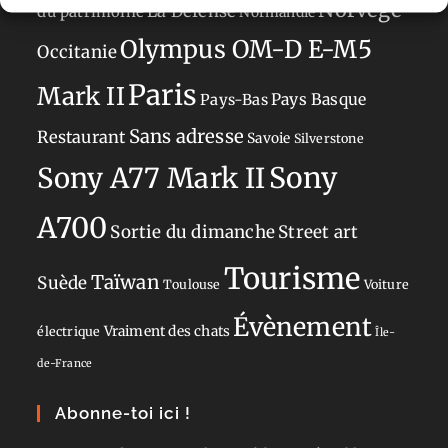
Norvège
La Défense
du patrimoine
Normandie
Olympus OM-D E-M5
Occitanie
Paris
Mark II
Pays-Bas
Pays Basque
Sans adresse
Restaurant
Savoie
Silverstone
Sony
Sony A77 Mark II
A700
Sortie du dimanche
Street art
Tourisme
Taïwan
Suède
Toulouse
Voiture
Évènement
Vraiment des chats
électrique
Île-
de-France
Abonne-toi ici !