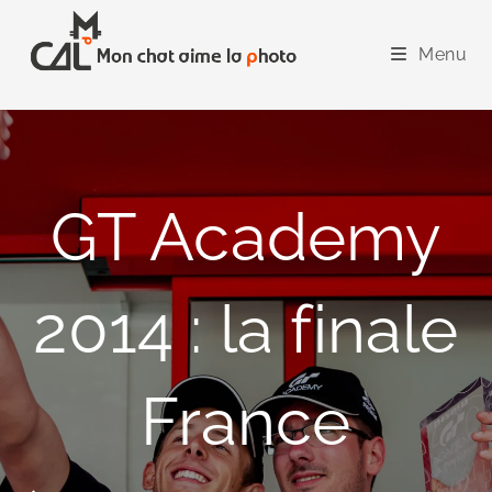
Skip
to
Menu
content
GT Academy
2014 : la finale
France