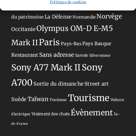
Politique de cookies
Japon
Journées
Academy
Hauts-de-France
Hébergement
Norvège
La Défense
du patrimoine
Normandie
Olympus OM-D E-M5
Occitanie
Paris
Mark II
Pays-Bas
Pays Basque
Sans adresse
Restaurant
Savoie
Silverstone
Sony
Sony A77 Mark II
A700
Sortie du dimanche
Street art
Tourisme
Taïwan
Suède
Toulouse
Voiture
Évènement
Vraiment des chats
électrique
Île-
de-France