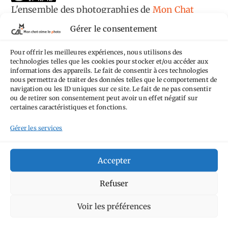
L'ensemble des photographies
de
Mon Chat
Aime la Photo
est mis à disposition selon les
Gérer le consentement
termes de la
licence Creative Commons
Pour offrir les meilleures expériences, nous utilisons des
Attribution - Pas d'Utilisation Commerciale -
technologies telles que les cookies pour stocker et/ou accéder aux
Pas de Modification 4.0 International
.
informations des appareils. Le fait de consentir à ces technologies
nous permettra de traiter des données telles que le comportement de
Fondé(e) sur une œuvre de
https://mcalp.fr
.
navigation ou les ID uniques sur ce site. Le fait de ne pas consentir
ou de retirer son consentement peut avoir un effet négatif sur
certaines caractéristiques et fonctions.
Gérer les services
Tags
Accepter
Aimez-vous bordel
Allemagne
Ailleurs
Refuser
Andorre
Anti tourisme
Chat
Bar
Belgique
Burger
Voir les préférences
perché
Circuit
Danemark
Espagne
Feria
GT