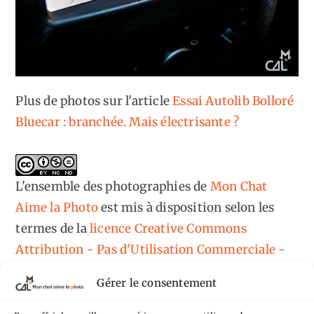
Plus de photos sur l'article
Essai Autolib Bolloré
Bluecar : branchée. Mais électrisante ?
L'ensemble des photographies
de
Mon Chat
Aime la Photo
est mis à disposition selon les
termes de la
licence Creative Commons
Attribution - Pas d'Utilisation Commerciale -
Pas de Modification 4.0 International
.
Gérer le consentement
Fondé(e) sur une œuvre de
https://mcalp.fr
.