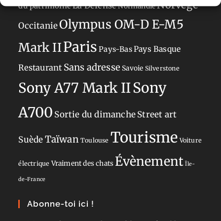
Norvège
La Défense
du patrimoine
Normandie
Olympus OM-D E-M5
Occitanie
Paris
Mark II
Pays-Bas
Pays Basque
Sans adresse
Restaurant
Savoie
Silverstone
Sony
Sony A77 Mark II
A700
Sortie du dimanche
Street art
Tourisme
Taïwan
Suède
Toulouse
Voiture
Évènement
Vraiment des chats
électrique
Île-
de-France
Abonne-toi ici !