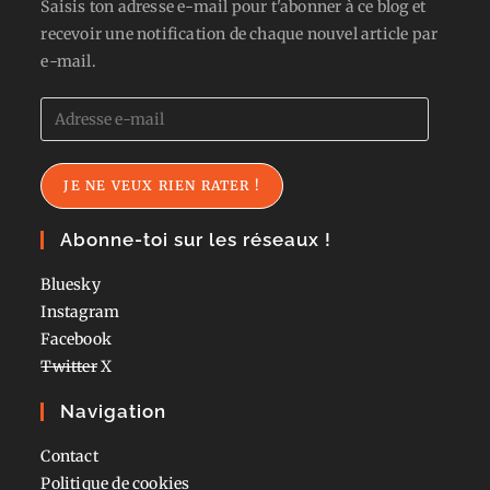
Saisis ton adresse e-mail pour t'abonner à ce blog et
recevoir une notification de chaque nouvel article par
e-mail.
Adresse
e-
mail
JE NE VEUX RIEN RATER !
Abonne-toi sur les réseaux !
Bluesky
Instagram
Facebook
Twitter
X
Navigation
Contact
Politique de cookies