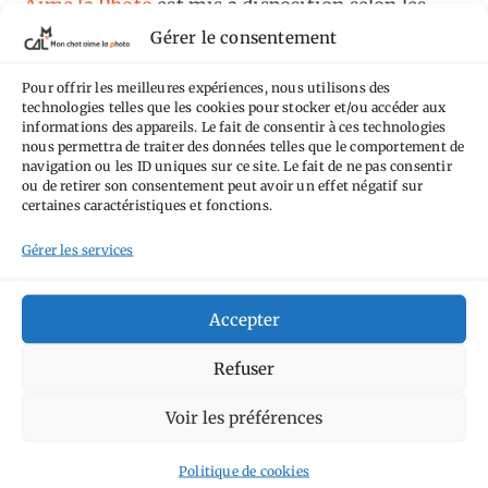
Aime la Photo
est mis à disposition selon les
Gérer le consentement
termes de la
licence Creative Commons
Attribution - Pas d'Utilisation Commerciale -
Pour offrir les meilleures expériences, nous utilisons des
Pas de Modification 4.0 International
.
technologies telles que les cookies pour stocker et/ou accéder aux
informations des appareils. Le fait de consentir à ces technologies
Fondé(e) sur une œuvre de
https://mcalp.fr
.
nous permettra de traiter des données telles que le comportement de
navigation ou les ID uniques sur ce site. Le fait de ne pas consentir
ou de retirer son consentement peut avoir un effet négatif sur
certaines caractéristiques et fonctions.
Gérer les services
Tags
Accepter
Aimez-vous bordel
Allemagne
Ailleurs
Andorre
Refuser
Anti tourisme
Chat
Bar
Belgique
Burger
perché
Circuit
Danemark
Voir les préférences
Espagne
Feria
GT
Japon
Journées
Academy
Hauts-de-France
Hébergement
Politique de cookies