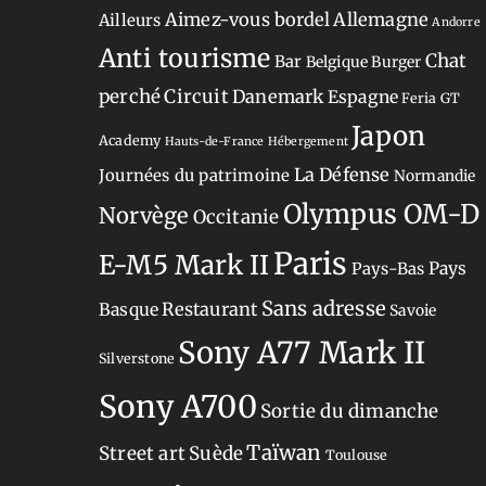
Aimez-vous bordel
Allemagne
Ailleurs
Andorre
Anti tourisme
Chat
Bar
Belgique
Burger
perché
Circuit
Danemark
Espagne
Feria
GT
Japon
Academy
Hauts-de-France
Hébergement
La Défense
Journées du patrimoine
Normandie
Olympus OM-D
Norvège
Occitanie
Paris
E-M5 Mark II
Pays-Bas
Pays
Sans adresse
Restaurant
Basque
Savoie
Sony A77 Mark II
Silverstone
Sony A700
Sortie du dimanche
Taïwan
Street art
Suède
Toulouse