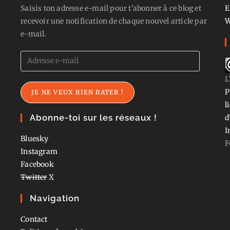
Saisis ton adresse e-mail pour t'abonner à ce blog et
E
recevoir une notification de chaque nouvel article par
W
e-mail.
Adresse
e-
L
mail
P
JE NE VEUX RIEN RATER !
l
Abonne-toi sur les réseaux !
d
I
Bluesky
F
Instagram
Facebook
Twitter
X
Navigation
Contact