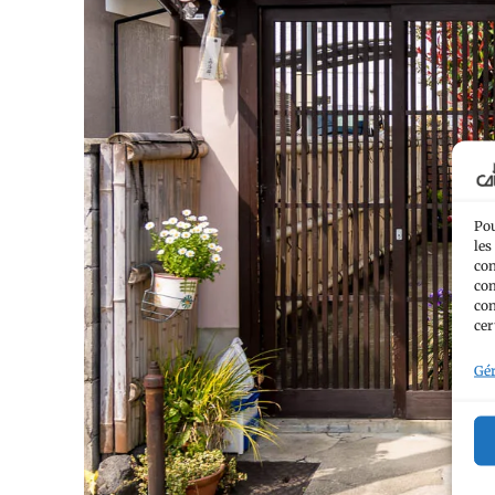
Pou
les
con
com
con
cer
Gér