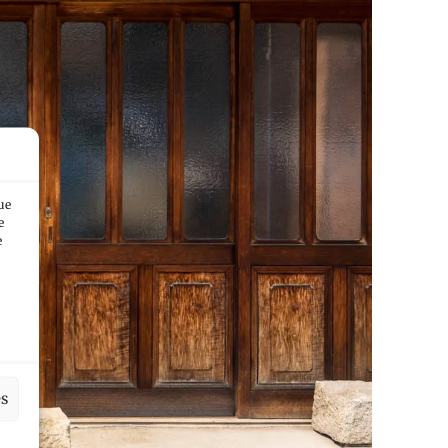
ue
e
e
es