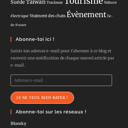
Tourisme
Taïwan
Suède
Toulouse
Voiture
Évènement
Vraiment des chats
électrique
Île-
de-France
Abonne-toi ici !
Saisis ton adresse e-mail pour t'abonner à ce blog et
recevoir une notification de chaque nouvel article par
e-mail.
Adresse
e-
mail
JE NE VEUX RIEN RATER !
Abonne-toi sur les réseaux !
Bluesky