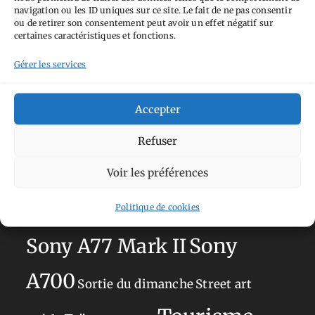
navigation ou les ID uniques sur ce site. Le fait de ne pas consentir
ou de retirer son consentement peut avoir un effet négatif sur
Aimez-vous bordel
Allemagne
Ailleurs
Andorre
certaines caractéristiques et fonctions.
Anti tourisme
Chat
Bar
Belgique
Burger
Gérer les services
perché
Circuit
Danemark
Espagne
Feria
GT
Japon
Journées
Academy
Hauts-de-France
Hébergement
Accepter
Norvège
La Défense
du patrimoine
Normandie
Refuser
Olympus OM-D E-M5
Occitanie
Voir les préférences
Paris
Mark II
Pays-Bas
Pays Basque
Politique de cookies
Sans adresse
Restaurant
Savoie
Silverstone
Sony
Sony A77 Mark II
A700
Sortie du dimanche
Street art