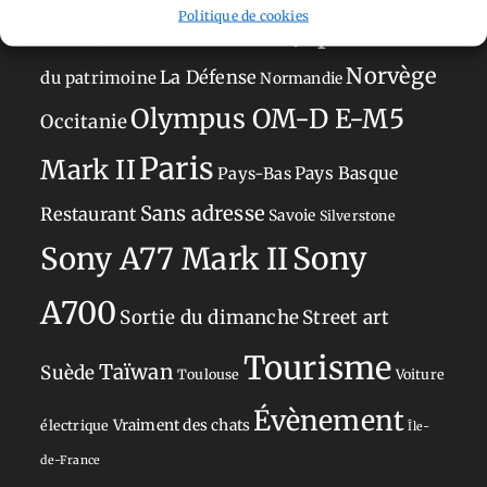
Politique de cookies
Japon
Journées
Academy
Hauts-de-France
Hébergement
Norvège
La Défense
du patrimoine
Normandie
Olympus OM-D E-M5
Occitanie
Paris
Mark II
Pays-Bas
Pays Basque
Sans adresse
Restaurant
Savoie
Silverstone
Sony
Sony A77 Mark II
A700
Sortie du dimanche
Street art
Tourisme
Taïwan
Suède
Toulouse
Voiture
Évènement
Vraiment des chats
électrique
Île-
de-France