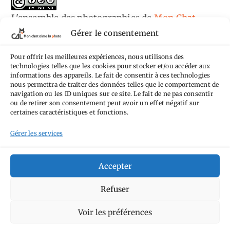
L'ensemble des photographies
de
Mon Chat
Gérer le consentement
Aime la Photo
est mis à disposition selon les
termes de la
licence Creative Commons
Pour offrir les meilleures expériences, nous utilisons des
Attribution - Pas d'Utilisation Commerciale -
technologies telles que les cookies pour stocker et/ou accéder aux
informations des appareils. Le fait de consentir à ces technologies
Pas de Modification 4.0 International
.
nous permettra de traiter des données telles que le comportement de
Fondé(e) sur une œuvre de
https://mcalp.fr
.
navigation ou les ID uniques sur ce site. Le fait de ne pas consentir
ou de retirer son consentement peut avoir un effet négatif sur
certaines caractéristiques et fonctions.
Gérer les services
Accepter
Tags
Refuser
Aimez-vous bordel
Allemagne
Ailleurs
Andorre
Anti tourisme
Chat
Bar
Belgique
Burger
Voir les préférences
perché
Circuit
Danemark
Espagne
Feria
GT