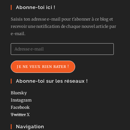
Abonne-toi ici !
Saisis ton adresse e-mail pour t'abonner à ce blog et
recevoir une notification de chaque nouvel article par
e-mail.
Adresse
e-
mail
JE NE VEUX RIEN RATER !
Abonne-toi sur les réseaux !
Bluesky
Instagram
Facebook
Twitter
X
Navigation