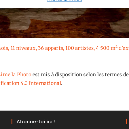
mois, 11 niveaux, 36 apparts, 100 artistes, 4 500 m² d’e
ime la Photo
est mis à disposition selon les termes de
fication 4.0 International
.
Abonne-toi ici !