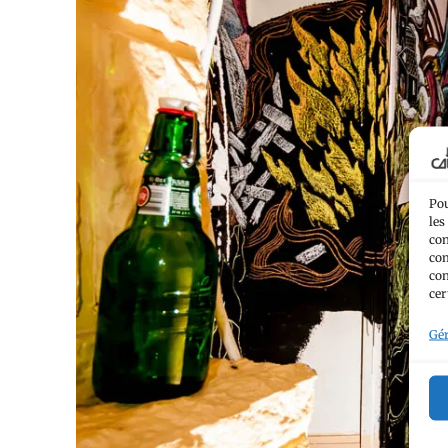
Pou
les
con
com
con
cer
Gér