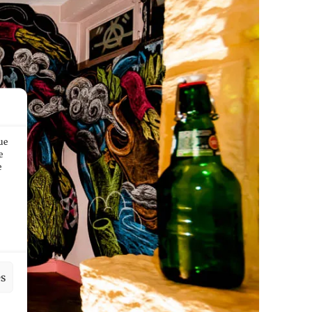
ue
e
e
es