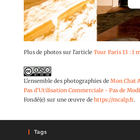
Plus de photos sur l'article
Tour Paris 13 : 1 
L'ensemble des photographies
de
Mon Chat A
Pas d'Utilisation Commerciale - Pas de Modi
Fondé(e) sur une œuvre de
https://mcalp.fr
.
Tags