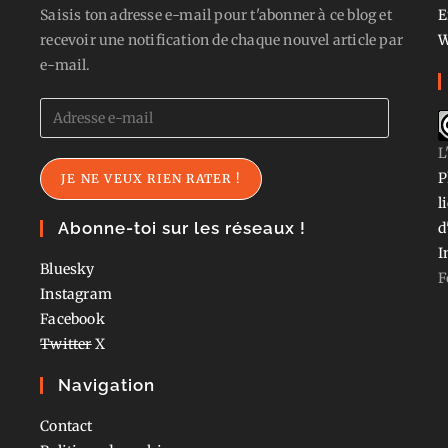
Saisis ton adresse e-mail pour t'abonner à ce blog et
E
recevoir une notification de chaque nouvel article par
W
e-mail.
Adresse
e-
L
mail
P
JE NE VEUX RIEN RATER !
l
Abonne-toi sur les réseaux !
d
I
Bluesky
F
Instagram
Facebook
Twitter
X
Navigation
Contact