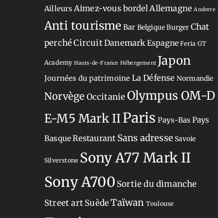
Aimez-vous bordel
Allemagne
Ailleurs
Andorre
Anti tourisme
Chat
Bar
Belgique
Burger
perché
Circuit
Danemark
Espagne
Feria
GT
Japon
Academy
Hauts-de-France
Hébergement
La Défense
Journées du patrimoine
Normandie
Olympus OM-D
Norvège
Occitanie
Paris
E-M5 Mark II
Pays-Bas
Pays
Sans adresse
Restaurant
Basque
Savoie
Sony A77 Mark II
Silverstone
Sony A700
Sortie du dimanche
Taïwan
Street art
Suède
Toulouse