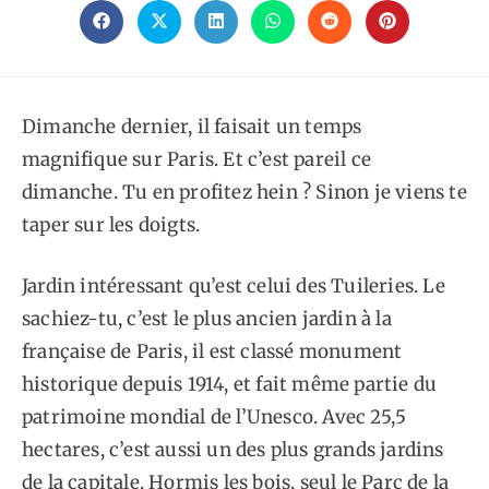
CE
CONTENU
Ouvrir
Ouvrir
Ouvrir
Ouvrir
Ouvrir
Ouvrir
dans
dans
dans
dans
dans
dans
une
une
une
une
une
une
autre
autre
autre
autre
autre
autre
fenêtre
fenêtre
fenêtre
fenêtre
fenêtre
fenêtre
Dimanche dernier, il faisait un temps
magnifique sur Paris. Et c’est pareil ce
dimanche. Tu en profitez hein ? Sinon je viens te
taper sur les doigts.
Jardin intéressant qu’est celui des Tuileries. Le
sachiez-tu, c’est le plus ancien jardin à la
française de Paris, il est classé monument
historique depuis 1914, et fait même partie du
patrimoine mondial de l’Unesco. Avec 25,5
hectares, c’est aussi un des plus grands jardins
de la capitale. Hormis les bois, seul le Parc de la