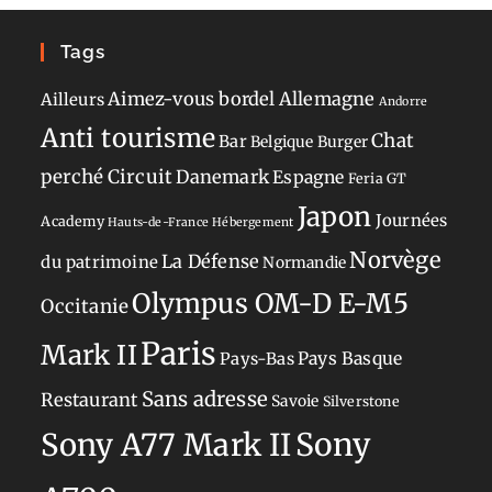
Tags
Aimez-vous bordel
Allemagne
Ailleurs
Andorre
Anti tourisme
Chat
Bar
Belgique
Burger
perché
Circuit
Danemark
Espagne
Feria
GT
Japon
Journées
Academy
Hauts-de-France
Hébergement
Norvège
La Défense
du patrimoine
Normandie
Olympus OM-D E-M5
Occitanie
Paris
Mark II
Pays-Bas
Pays Basque
Sans adresse
Restaurant
Savoie
Silverstone
Sony
Sony A77 Mark II