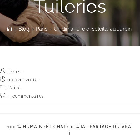
Tuileries
>
Blog
>
Paris
>
Un dimanche ensoleillé au Jardin des
Auteur/autrice
Denis
de
Publication
10 avril 2016
la
publiée :
Post
Paris
publication :
category:
Commentaires
4 commentaires
de
la
publication :
100 % HUMAIN (ET CHAT), 0 % IA : PARTAGE DU VRAI
PARTAGER
!