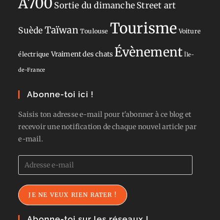
A700
Sortie du dimanche
Street art
Tourisme
Taïwan
Suède
Toulouse
Voiture
Évènement
Vraiment des chats
électrique
Île-
de-France
Abonne-toi ici !
Saisis ton adresse e-mail pour t'abonner à ce blog et
recevoir une notification de chaque nouvel article par
e-mail.
Adresse
e-
mail
JE NE VEUX RIEN RATER !
Abonne-toi sur les réseaux !