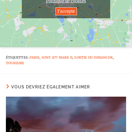
Politique de cookies
J’accepte
ÉTIQUETTES
:
PARIS
,
SONY A77 MARK II
,
SORTIE DU DIMANCHE
,
TOURISME
VOUS DEVRIEZ ÉGALEMENT AIMER