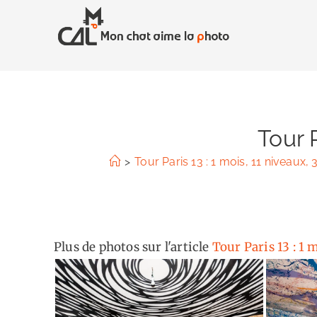
Skip
to
content
Tour 
>
Tour Paris 13 : 1 mois, 11 niveaux,
Plus de photos sur l'article
Tour Paris 13 : 1 