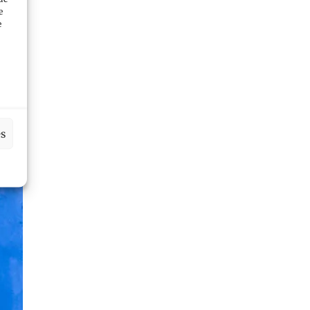
e
e
es