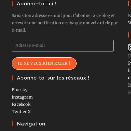
Abonne-toi ici !
Saisis ton adresse e-mail pour t'abonner à ce blog et
E
recevoir une notification de chaque nouvel article par
W
e-mail.
Adresse
e-
L
mail
P
JE NE VEUX RIEN RATER !
l
Abonne-toi sur les réseaux !
d
I
Bluesky
F
Instagram
Facebook
Twitter
X
Navigation