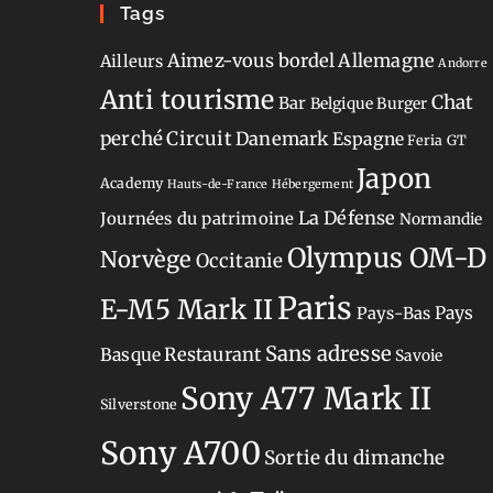
Tags
Aimez-vous bordel
Allemagne
Ailleurs
Andorre
Anti tourisme
Chat
Bar
Belgique
Burger
perché
Circuit
Danemark
Espagne
Feria
GT
Japon
Academy
Hauts-de-France
Hébergement
La Défense
Journées du patrimoine
Normandie
Olympus OM-D
Norvège
Occitanie
Paris
E-M5 Mark II
Pays-Bas
Pays
Sans adresse
Restaurant
Basque
Savoie
Sony A77 Mark II
Silverstone
Sony A700
Sortie du dimanche