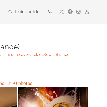
Carte des articles
Toggle
website
rance)
ur Paris 13 caves, Lek et Sowat (France)
search
xpo. En 93 photos