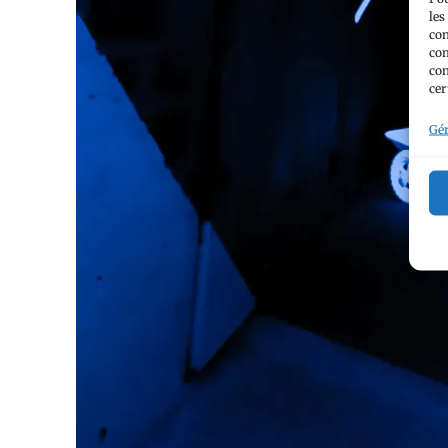
les
con
com
con
cer
Gér