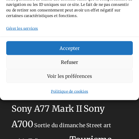
navigation ou les ID uniques sur ce site. Le fait de ne pas consentir
ou de retirer son consentement peut avoir un effet négatif sur
Aimez-vous bordel
Allemagne
Ailleurs
Andorre
certaines caractéristiques et fonctions.
Anti tourisme
Chat
Bar
Belgique
Burger
Gérer les services
perché
Circuit
Danemark
Espagne
Feria
GT
Japon
Journées
Academy
Hauts-de-France
Hébergement
Accepter
Norvège
La Défense
du patrimoine
Normandie
Refuser
Olympus OM-D E-M5
Occitanie
Voir les préférences
Paris
Mark II
Pays-Bas
Pays Basque
Politique de cookies
Sans adresse
Restaurant
Savoie
Silverstone
Sony
Sony A77 Mark II
A700
Sortie du dimanche
Street art