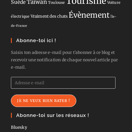
Tourisme
Taïwan
Suède
Toulouse
Voiture
Évènement
Vraiment des chats
électrique
Île-
de-France
Abonne-toi ici !
Saisis ton adresse e-mail pour t'abonner à ce blog et
recevoir une notification de chaque nouvel article par
e-mail.
Adresse
e-
mail
JE NE VEUX RIEN RATER !
Abonne-toi sur les réseaux !
Bluesky