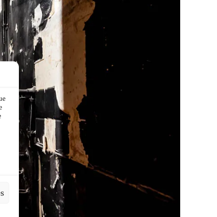
ue
e
e
es