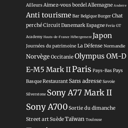
Aimez-vous bordel
Allemagne
Ailleurs
Andorre
Anti tourisme
Chat
Bar
Belgique
Burger
perché
Circuit
Danemark
Espagne
Feria
GT
Japon
Academy
Hauts-de-France
Hébergement
La Défense
Journées du patrimoine
Normandie
Olympus OM-D
Norvège
Occitanie
Paris
E-M5 Mark II
Pays-Bas
Pays
Sans adresse
Restaurant
Basque
Savoie
Sony A77 Mark II
Silverstone
Sony A700
Sortie du dimanche
Taïwan
Street art
Suède
Toulouse