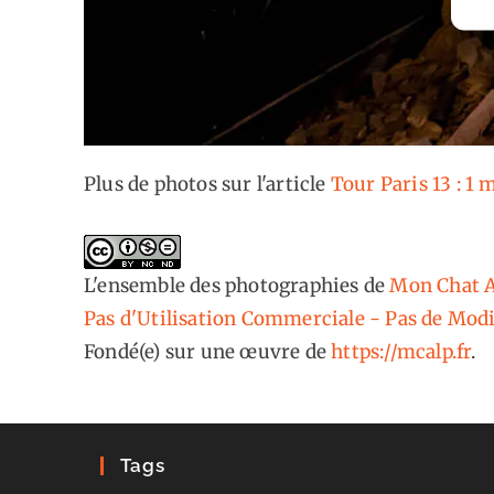
Plus de photos sur l'article
Tour Paris 13 : 1 
L'ensemble des photographies
de
Mon Chat A
Pas d'Utilisation Commerciale - Pas de Modi
Fondé(e) sur une œuvre de
https://mcalp.fr
.
Tags