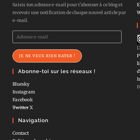
Saisis ton adresse e-mail pour t'abonner à ce blog et
E
recevoir une notification de chaque nouvel article par
W
e-mail.
Adresse
e-
L
mail
P
JE NE VEUX RIEN RATER !
l
Abonne-toi sur les réseaux !
d
I
Bluesky
F
Instagram
Facebook
Twitter
X
Navigation
Contact