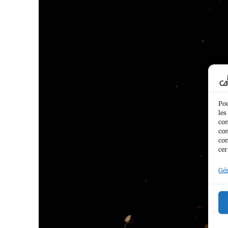
Pou
les
con
com
con
cer
Gér