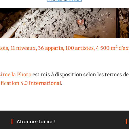
mois, 11 niveaux, 36 apparts, 100 artistes, 4 500 m² d’e
ime la Photo
est mis à disposition selon les termes de
fication 4.0 International
.
Abonne-toi ici !