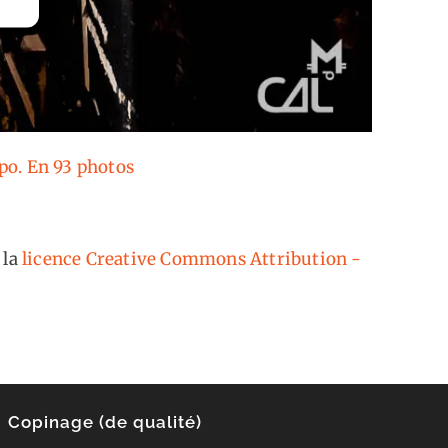
xpo. En 93 photos
 la
licence Creative Commons Attribution -
Copinage (de qualité)