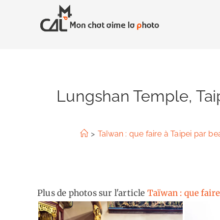
Skip
to
content
Lungshan Temple, Taip
>
Taïwan : que faire à Taipei par b
Plus de photos sur l'article
Taïwan : que fair