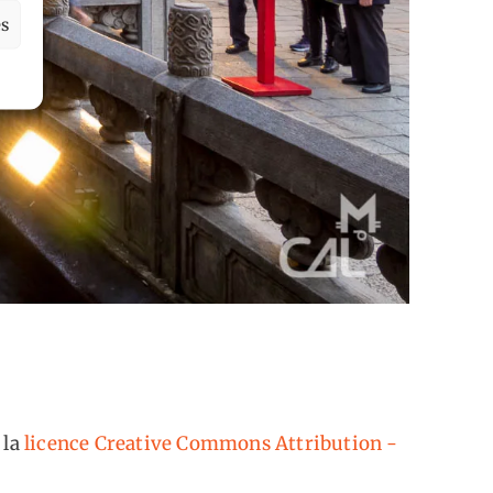
es
 la
licence Creative Commons Attribution -