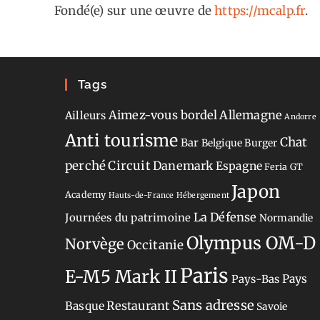
Fondé(e) sur une œuvre de
https://mcalp.fr
.
Tags
Aimez-vous bordel
Allemagne
Ailleurs
Andorre
Anti tourisme
Chat
Bar
Belgique
Burger
perché
Circuit
Danemark
Espagne
Feria
GT
Japon
Academy
Hauts-de-France
Hébergement
La Défense
Journées du patrimoine
Normandie
Olympus OM-D
Norvège
Occitanie
Paris
E-M5 Mark II
Pays-Bas
Pays
Sans adresse
Restaurant
Basque
Savoie