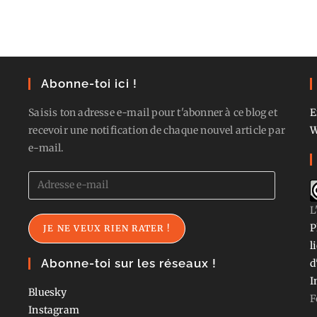
Abonne-toi ici !
Saisis ton adresse e-mail pour t'abonner à ce blog et
E
recevoir une notification de chaque nouvel article par
W
e-mail.
Adresse
e-
L
mail
P
JE NE VEUX RIEN RATER !
l
Abonne-toi sur les réseaux !
d
I
Bluesky
F
Instagram