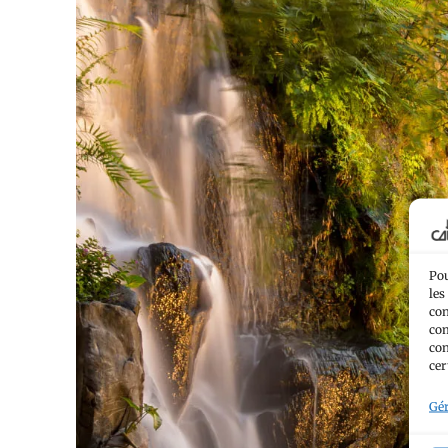
Pou
les
con
com
con
cer
Gér