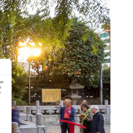
ue
e
e