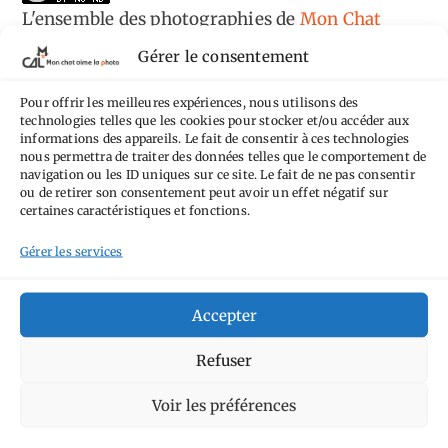
L'ensemble des photographies
de
Mon Chat
Aime la Photo
est mis à disposition selon les
Gérer le consentement
termes de la
licence Creative Commons
Pour offrir les meilleures expériences, nous utilisons des
Attribution - Pas d'Utilisation Commerciale -
technologies telles que les cookies pour stocker et/ou accéder aux
Pas de Modification 4.0 International
.
informations des appareils. Le fait de consentir à ces technologies
nous permettra de traiter des données telles que le comportement de
Fondé(e) sur une œuvre de
https://mcalp.fr
.
navigation ou les ID uniques sur ce site. Le fait de ne pas consentir
ou de retirer son consentement peut avoir un effet négatif sur
certaines caractéristiques et fonctions.
Gérer les services
Tags
Accepter
Aimez-vous bordel
Allemagne
Ailleurs
Refuser
Andorre
Anti tourisme
Chat
Bar
Belgique
Burger
Voir les préférences
perché
Circuit
Danemark
Espagne
Feria
GT