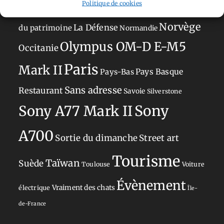
Politique de cookies
Japon
Journées
Academy
Hauts-de-France
Hébergement
Norvège
La Défense
du patrimoine
Normandie
Olympus OM-D E-M5
Occitanie
Paris
Mark II
Pays-Bas
Pays Basque
Sans adresse
Restaurant
Savoie
Silverstone
Sony
Sony A77 Mark II
A700
Sortie du dimanche
Street art
Tourisme
Taïwan
Suède
Toulouse
Voiture
Évènement
Vraiment des chats
électrique
Île-
de-France