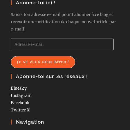
Abonne-toi ici !
Saisis ton adresse e-mail pour t'abonner à ce blog et
recevoir une notification de chaque nouvel article par
e-mail.
Adresse
e-
mail
JE NE VEUX RIEN RATER !
Abonne-toi sur les réseaux !
Bluesky
Instagram
Facebook
Twitter
X
Navigation